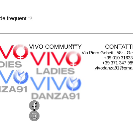
p" Clicca su "Gestisci domande" frequenti Crea o seleziona la 
 GIF Aggiungi i file multimediali della galleria e salva
de frequenti"?
l'app. Se non vuoi mostrare il titolo disabilita l'opzione "Titolo"
VIVO COMMUNITY
More
CONTATT
Via Piero Gobetti, 58r - 
+39 010 31633
+39 371 347 98
vivodanza91@gmai
1 Copyright © 2024 All Rights Reserved | P.iva 02419140997 | We